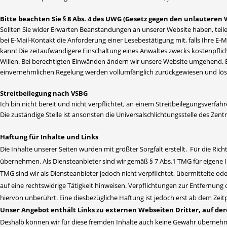
Bitte beachten Sie § 8 Abs. 4 des UWG (Gesetz gegen den unlauteren
Sollten Sie wider Erwarten Beanstandungen an unserer Website haben, teilen
bei E-Mail-Kontakt die Anforderung einer Lesebestätigung mit, falls Ihre E-
kann! Die zeitaufwändigere Einschaltung eines Anwaltes zwecks kostenpfl
Willen. Bei berechtigten Einwänden ändern wir unsere Website umgehend
einvernehmlichen Regelung werden vollumfänglich zurückgewiesen und lö
Streitbeilegung nach VSBG
Ich bin nicht bereit und nicht verpflichtet, an einem Streitbeilegungsverfah
Die zuständige Stelle ist ansonsten die Universalschlichtungsstelle des Zent
Haftung für Inhalte und Links
Die Inhalte unserer Seiten wurden mit größter Sorgfalt erstellt. Für die Ric
übernehmen. Als Diensteanbieter sind wir gemäß § 7 Abs.1 TMG für eigene I
TMG sind wir als Diensteanbieter jedoch nicht verpflichtet, übermittelte
auf eine rechtswidrige Tätigkeit hinweisen. Verpflichtungen zur Entfernu
hiervon unberührt. Eine diesbezügliche Haftung ist jedoch erst ab dem Zei
Unser Angebot enthält Links zu externen Webseiten Dritter, auf der
Deshalb können wir für diese fremden Inhalte auch keine Gewähr übernehmen. 