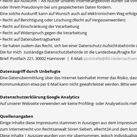
• Recht auf Auskunft – Als Nutzer unseres Internetangebotes dürfen Sie von
oder Ihrem Pseudonym bei uns gespeicherten Daten fordern.
Eine solche Auskunft kann auf Wunsch auch auf elektronischem Weg erfolg
• Recht auf Berichtigung oder Löschung (Recht auf Vergessenwerden)
• Recht auf Einschränkung der Verarbeitung
• Recht auf Widerspruch gegen die Verarbeitung
• Recht auf Datenübertragbarkeit
• Sie haben zudem das Recht, sich bei einer Datenschutz-Aufsichtsbehörd
Die für mich zuständige Datenschutzbehörde ist die Landesbeauftragte fü
Brief: Postfach 221, 30002 Hannover | E-Mail:
poststelle@lfd.niedersachsen
Datenzugriff durch Unbefugte
Eine Datenübermittlung über das Internet beinhaltet immer das Risiko, das
Kommunikation etwa per E-Mail kann nicht gewährleistet werden. Bitte wend
Datenschutzerklärung Google Analytics
Auf unserer Webseite verwenden wir keine Profiling- oder Analysetools mehr
Quellenangaben
Einige Inhalte diese Impressums stammen in Auszügen aus dem Impressumge
zum Internetrecht von Rechtsanwalt Sören Siebert, eRecht24 und dem kost
Diese Inhalte | Auszüge wurden von mir übernommen, jedoch individualisie