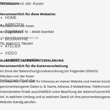
Zum
Nikolaus von der Assen
IMPRESSUM
Inhalt
Verantwortlich für diese Webseite:
Menü
springen
HOME
ARBEITEN
Nikolaus von der Assen
PORTRAIT
Am Ziegeleiteich 18 – 49436 Steinfeld
nikolaus@vonderassen.de
BIOGRAPHIE
TEL 0049 0171 7962491
ATELIER
VIDEO
AUSSTELLUNGEN
ALLGEMEINE DATENSCHUTZERKLÄRUNG
Verantwortlich für die Datenverarbeitung
im Sinne der Datenschutzgrundverordnung (im Folgenden DSGVO):
Nikolaus von der Assen
Instagram
Youtube
Ich freue mich sehr über Ihr Interesse an meiner Website und meinen künst
personenbezogener Daten (z. B. Name, Adresse, E-Mailadresse, Telefonn
Internetseiten findet ausschließlich unter Beachtung der datenschutzrechtl
Art, in welchem Umfang und zu welchem Zweck ich Ihre personenbezogenen
Website ständig abrufen.